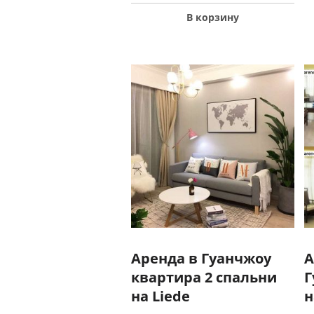
В корзину
Аренда в Гуанчжоу
А
квартира 2 спальни
Г
на Liede
н