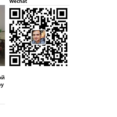
Wechat
ой
оу