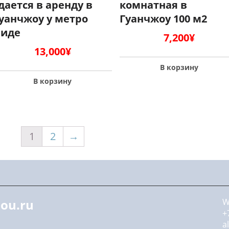
дается в аренду в
комнатная в
уанчжоу у метро
Гуанчжоу 100 м2
иде
7,200
¥
13,000
¥
В корзину
В корзину
1
2
→
ou.ru
W
+
a