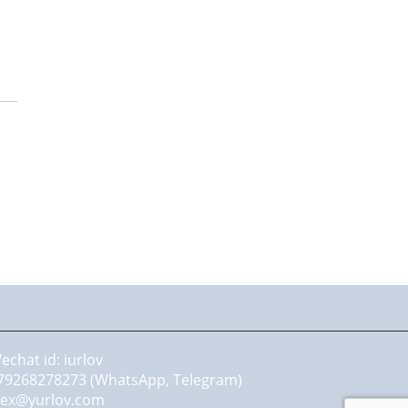
echat id: iurlov
79268278273 (WhatsApp, Telegram)
lex@yurlov.com