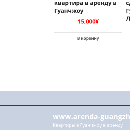
квартира в аренду в
с
Гуанчжоу
Г
Л
15,000
¥
В корзину
www.arenda-guangzh
Квартиры в Гуанчжоу в аренду