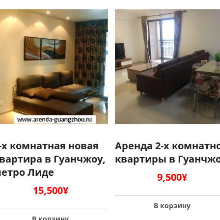
-х комнатная новая
Аренда 2-х комнатн
вартира в Гуанчжоу,
квартиры в Гуанчж
етро Лиде
9,500
¥
15,500
¥
В корзину
В корзину