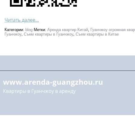
Читать далее...
Категории:
blog
Метки:
Аренда квартир Китай
,
Гуанчжоу огромная ква
Гуанчжоу
,
Съем квартиры в Гуанчжоу
,
Съем квартиры в Китае
www.arenda-guangzhou.ru
Квартиры в Гуанчжоу в аренду