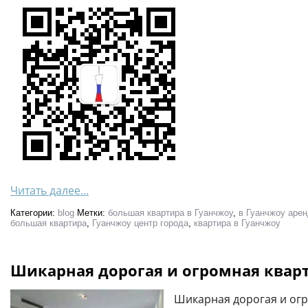
Читать далее...
Категории:
blog
Метки:
большая квартира в Гуанчжоу
,
в Гуанчжоу аре
большая квартира
,
Гуанчжоу центр города
,
квартира в Гуанчжоу
Шикарная дорогая и огромная кварт
Шикарная дорогая и огр