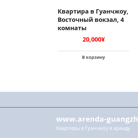
Квартира в Гуанчжоу,
Восточный вокзал, 4
комнаты
20,000
¥
В корзину
www.arenda-guangzh
Квартиры в Гуанчжоу в аренду