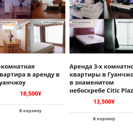
-комнатная
Аренда 3-х комнатн
вартира в аренду в
квартиры в Гуанчж
уанчжоу
в знаменитом
небоскребе Citic Pla
18,500
¥
13,500
¥
В корзину
В корзину