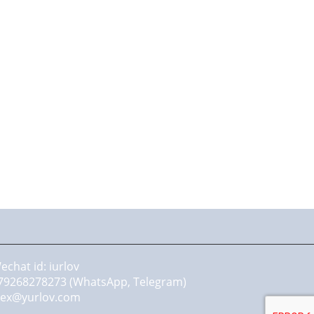
echat id: iurlov
79268278273 (WhatsApp, Telegram)
lex@yurlov.com