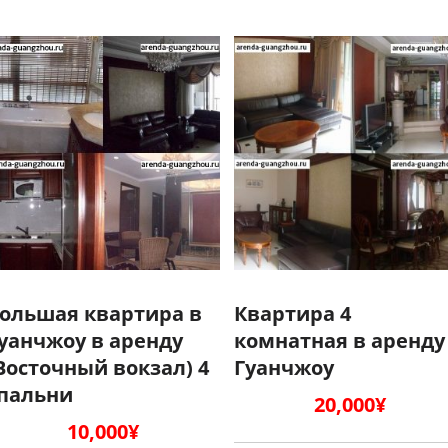
ольшая квартира в
Квартира 4
уанчжоу в аренду
комнатная в аренду
Восточный вокзал) 4
Гуанчжоу
пальни
20,000
¥
10,000
¥