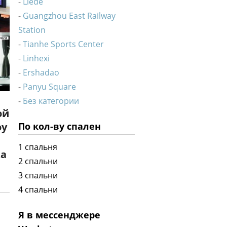
Liede
Guangzhou East Railway
Station
Tianhe Sports Center
Linhexi
Ershadao
Panyu Square
Без категории
ой
По кол-ву спален
оу
1 спальня
za
2 спальни
3 спальни
4 спальни
Я в мессенджере