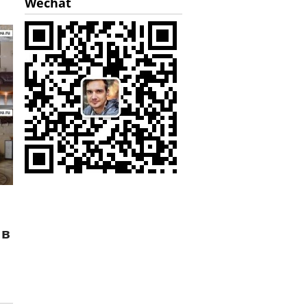
Wechat
 в