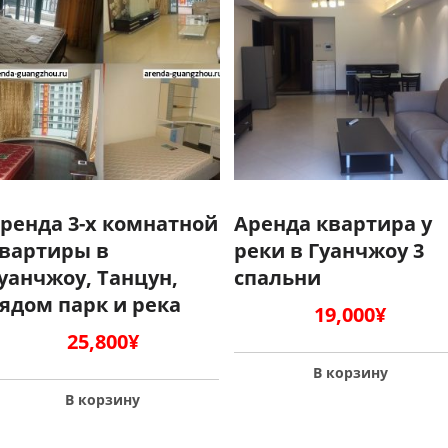
ренда 3-х комнатной
Аренда квартира у
вартиры в
реки в Гуанчжоу 3
уанчжоу, Танцун,
спальни
ядом парк и река
19,000
¥
25,800
¥
В корзину
В корзину