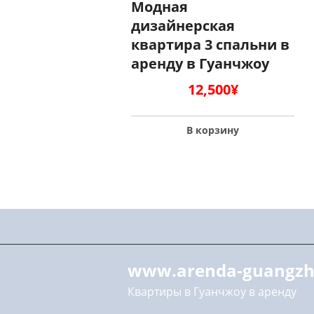
Модная
дизайнерская
квартира 3 спальни в
аренду в Гуанчжоу
12,500
¥
В корзину
www.arenda-guangzh
Квартиры в Гуанчжоу в аренду