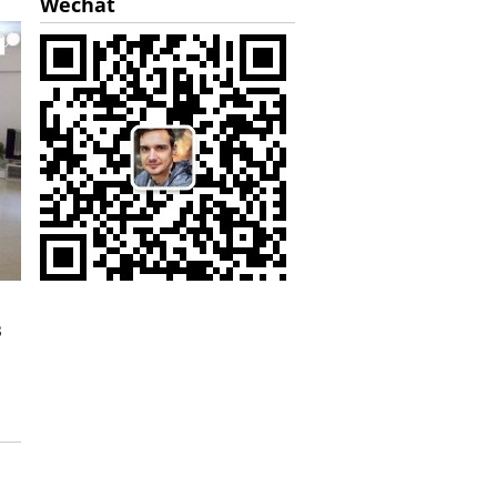
Wechat
в
ы