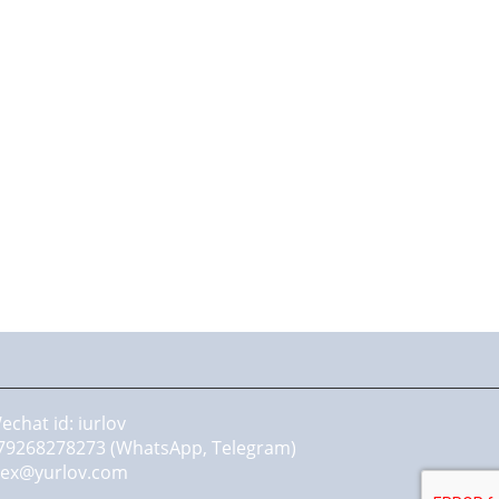
echat id: iurlov
79268278273 (WhatsApp, Telegram)
lex@yurlov.com