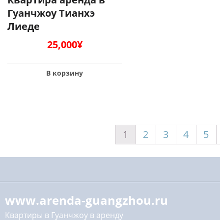
Гуанчжоу Тианхэ
Лиеде
25,000
¥
В корзину
1
2
3
4
5
www.arenda-guangzhou.ru
Квартиры в Гуанчжоу в аренду