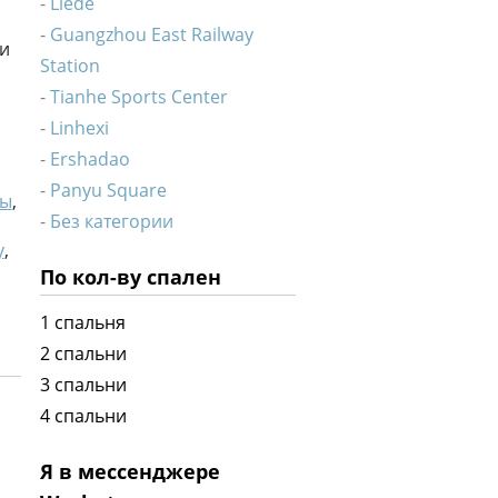
Liede
Guangzhou East Railway
ии
Station
Tianhe Sports Center
Linhexi
Ershadao
Panyu Square
ты
,
Без категории
у
,
По кол-ву спален
1 спальня
2 спальни
3 спальни
4 спальни
Я в мессенджере