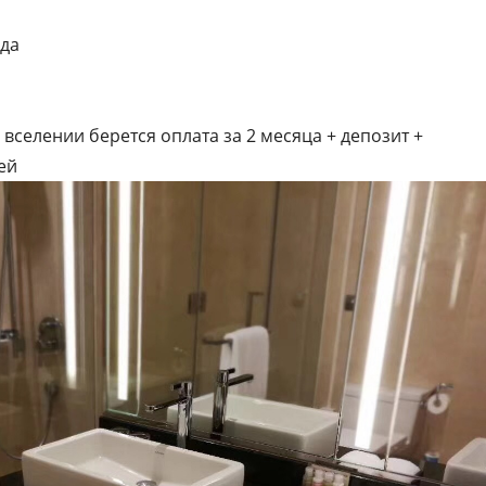
ода
 вселении берется оплата за 2 месяца + депозит +
ей