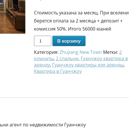
Стоимость указана за месяц. При вселен
берется оплата за 2 месяца + депозит +
комиссия 50%. Итого 56000 юаней
В корзину
Категория:
Zhujiang New Town
Метки:
2
комнаты
,
2 спальни
,
Гуанчжоу квартира в
аренду
,
Гуанчжоу квартиры для аренды
,
Квартира в Гуанчжоу
льни агент по недвижимости Гуанчжоу