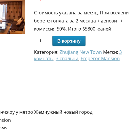
Стоимость указана за месяц. При вселен
берется оплата за 2 месяца + депозит +
комиссия 50%. Итого 65800 юаней
В корзину
Категория:
Zhujiang New Town
Метки:
3
комнаты
,
3 спальни
,
Emperor Mansion
уанчжоу у метро Жемчужный новый город
sion
own