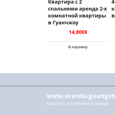
Квартира с 2
4
спальнями аренда 2-х
к
комнатной квартиры
в
в Гуанчжоу
14,800
¥
В корзину
www.arenda-guangzh
Квартиры в Гуанчжоу в аренду