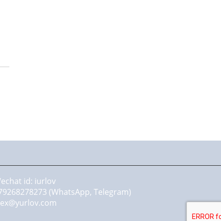
в
echat id: iurlov
79268278273 (WhatsApp, Telegram)
lex@yurlov.com