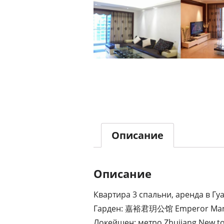
Описание
Описание
Квартира 3 спальни, аренда в Г
Гарден: 嘉裕君玥公馆 Emperor Man
Локейшен: метро Zhujiang New t