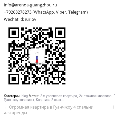
info@arenda-guangzhou.ru
+79268278273 (WhatsApp, Viber, Telegram)
Wechat id: iurlov
Категории:
blog
Метки:
2-х уровневая квартира
,
2х этажная квартира
,
Гуанчжоу квартиры
,
Квартира 2 этажа
←
Огромная квартира в Гуанчжоу 4 спальни
для аренды